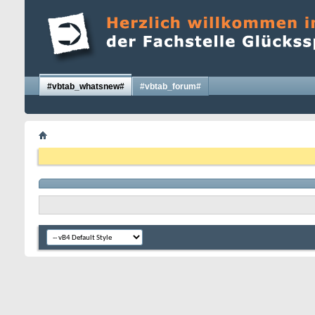
#vbtab_whatsnew#
#vbtab_forum#