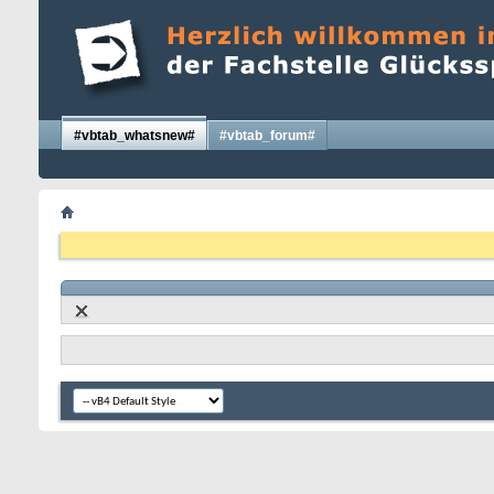
#vbtab_whatsnew#
#vbtab_forum#