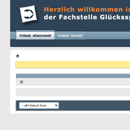
#vbtab_whatsnew#
#vbtab_forum#