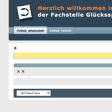
#vbtab_whatsnew#
#vbtab_forum#