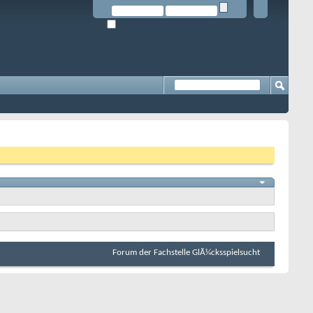
Forum der Fachstelle GlÃ¼cksspielsucht