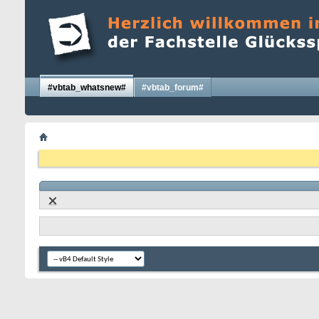
#vbtab_whatsnew#
#vbtab_forum#