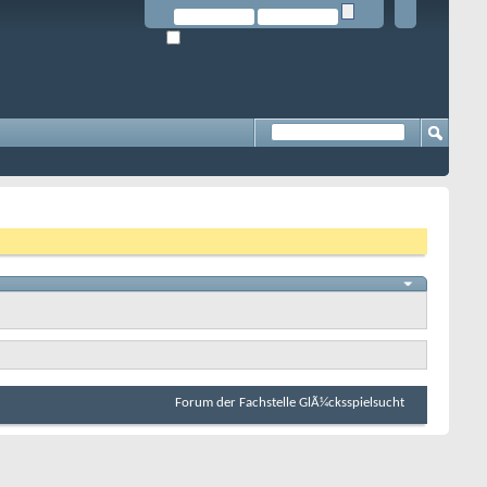
Forum der Fachstelle GlÃ¼cksspielsucht