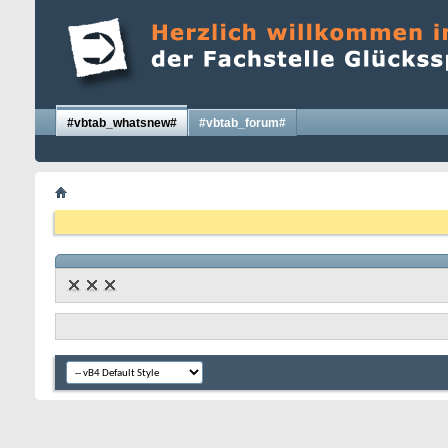
#vbtab_whatsnew#
#vbtab_forum#