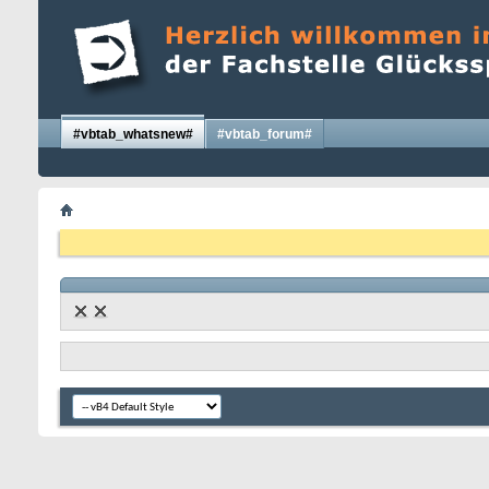
#vbtab_whatsnew#
#vbtab_forum#