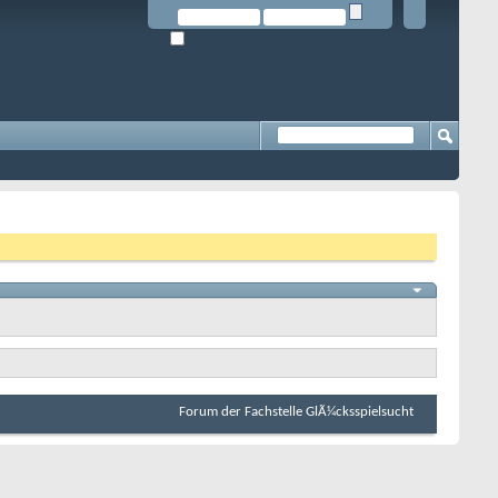
Forum der Fachstelle GlÃ¼cksspielsucht