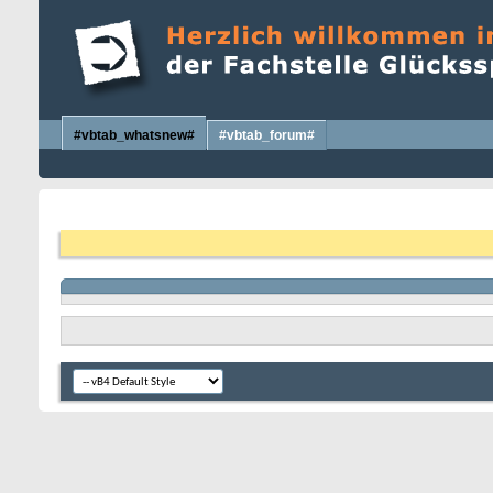
#vbtab_whatsnew#
#vbtab_forum#