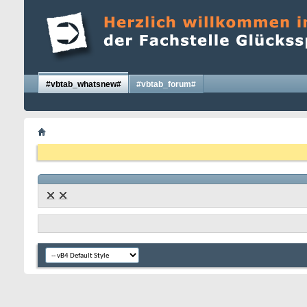
#vbtab_whatsnew#
#vbtab_forum#