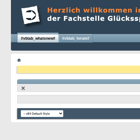
#vbtab_whatsnew#
#vbtab_forum#