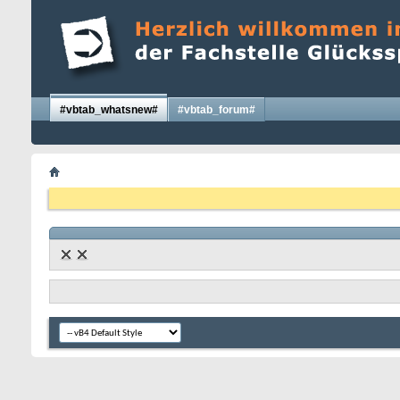
#vbtab_whatsnew#
#vbtab_forum#