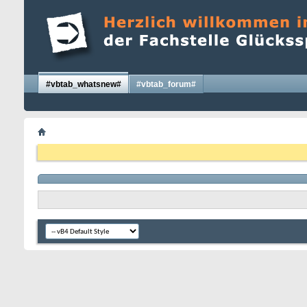
#vbtab_whatsnew#
#vbtab_forum#