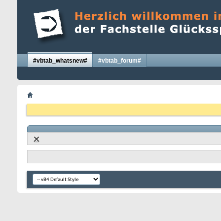
#vbtab_whatsnew#
#vbtab_forum#