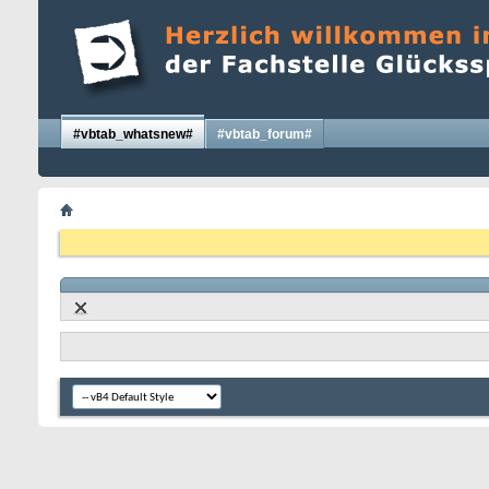
#vbtab_whatsnew#
#vbtab_forum#