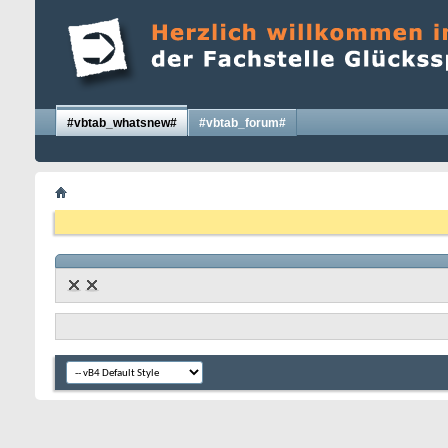
#vbtab_whatsnew#
#vbtab_forum#