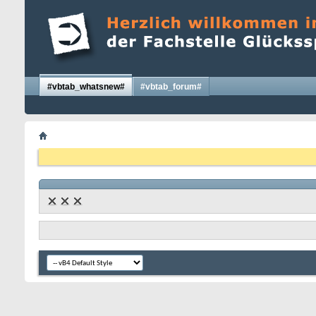
#vbtab_whatsnew#
#vbtab_forum#