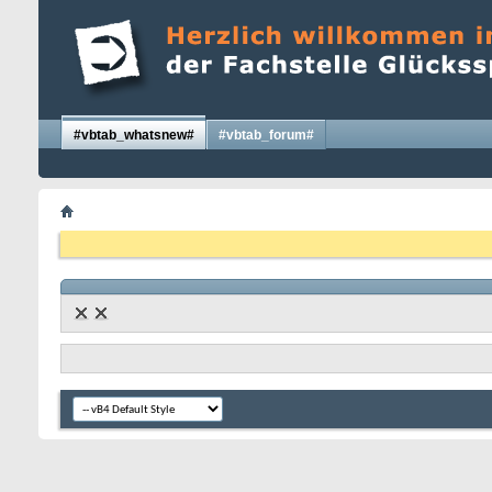
#vbtab_whatsnew#
#vbtab_forum#