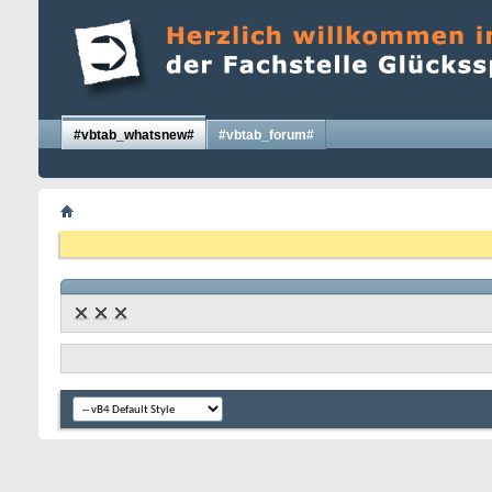
#vbtab_whatsnew#
#vbtab_forum#