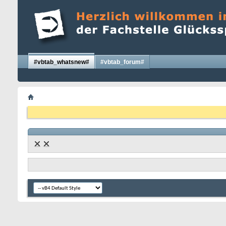
#vbtab_whatsnew#
#vbtab_forum#