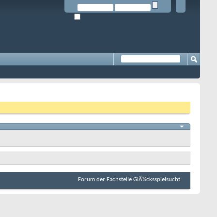
Forum der Fachstelle GlÃ¼cksspielsucht