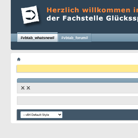
#vbtab_whatsnew#
#vbtab_forum#