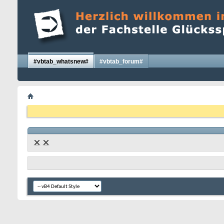
#vbtab_whatsnew#
#vbtab_forum#