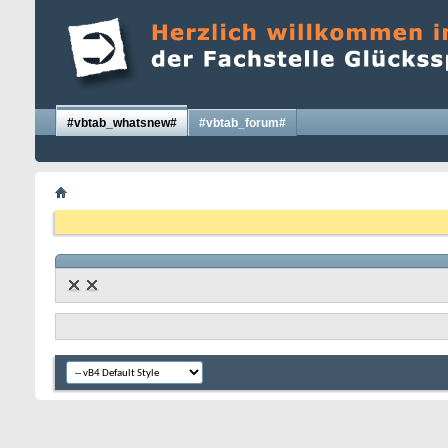
#vbtab_whatsnew#
#vbtab_forum#