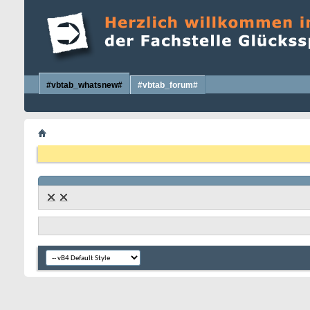
#vbtab_whatsnew#
#vbtab_forum#