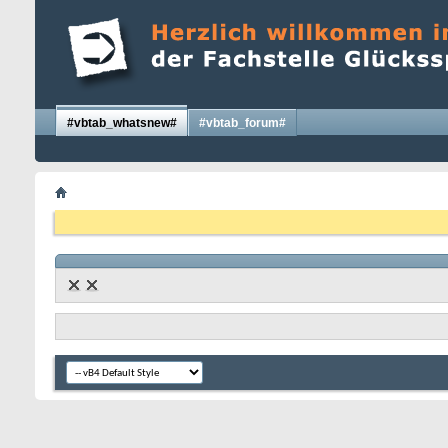
#vbtab_whatsnew#
#vbtab_forum#