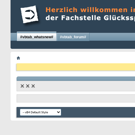
#vbtab_whatsnew#
#vbtab_forum#