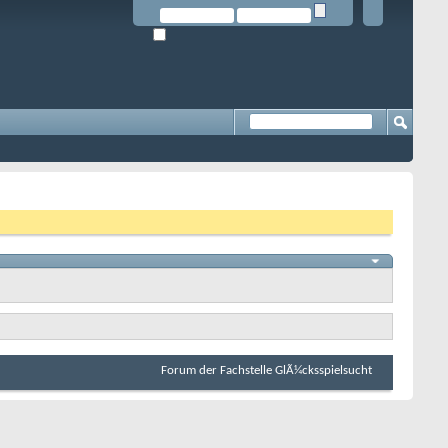
Forum der Fachstelle GlÃ¼cksspielsucht