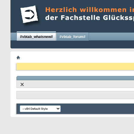
#vbtab_whatsnew#
#vbtab_forum#