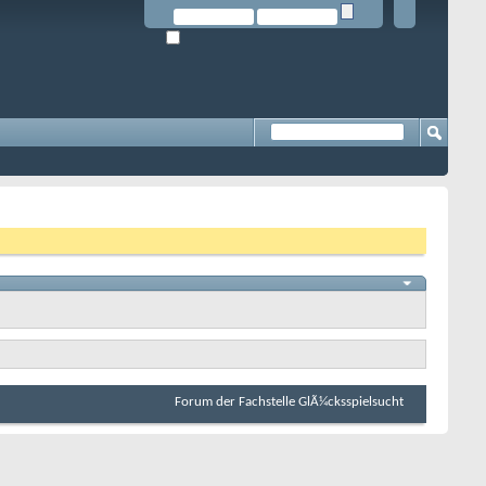
Forum der Fachstelle GlÃ¼cksspielsucht