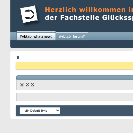
#vbtab_whatsnew#
#vbtab_forum#