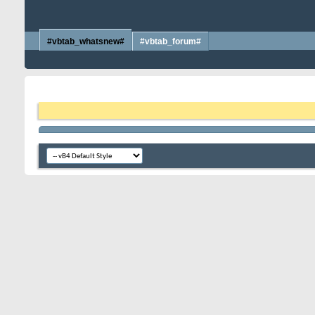
#vbtab_whatsnew#
#vbtab_forum#