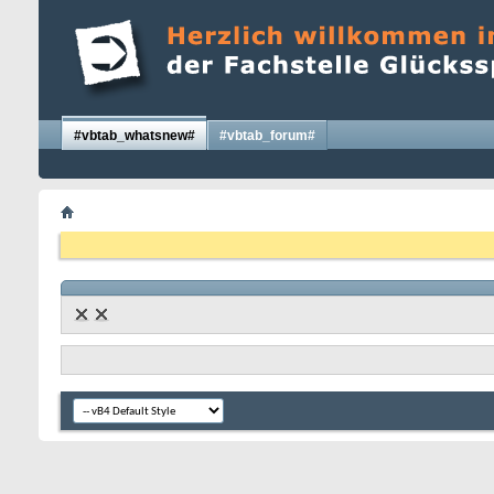
#vbtab_whatsnew#
#vbtab_forum#