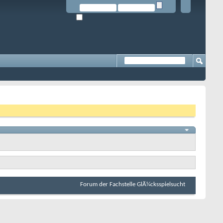
Forum der Fachstelle GlÃ¼cksspielsucht