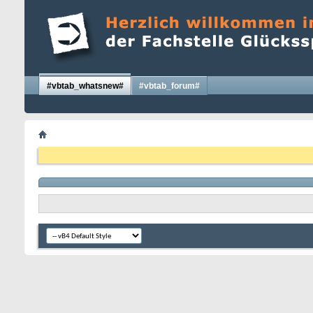
#vbtab_whatsnew#
#vbtab_forum#