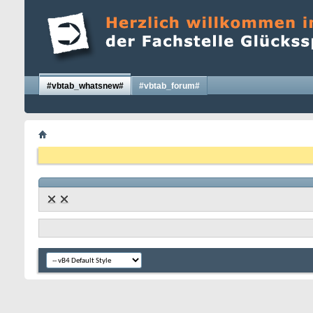
#vbtab_whatsnew#
#vbtab_forum#