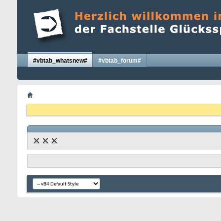
#vbtab_whatsnew#
#vbtab_forum#