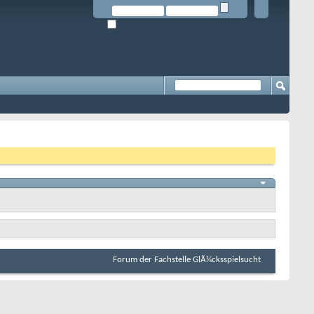
Forum der Fachstelle GlÃ¼cksspielsucht