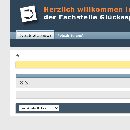
#vbtab_whatsnew#
#vbtab_forum#