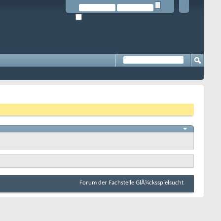
Forum der Fachstelle GlÃ¼cksspielsucht