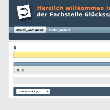
#vbtab_whatsnew#
#vbtab_forum#