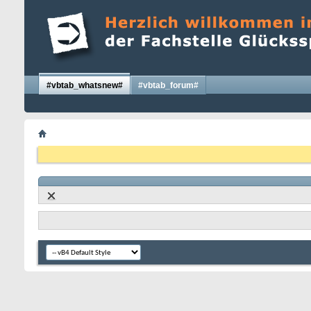
#vbtab_whatsnew#
#vbtab_forum#