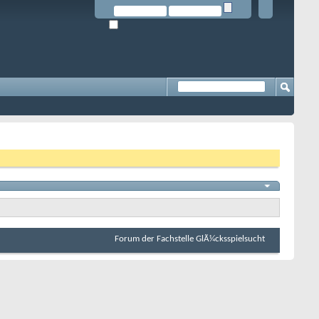
Forum der Fachstelle GlÃ¼cksspielsucht