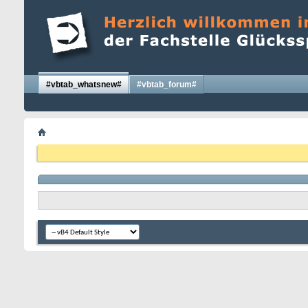
#vbtab_whatsnew#
#vbtab_forum#