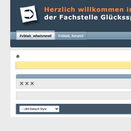
#vbtab_whatsnew#
#vbtab_forum#