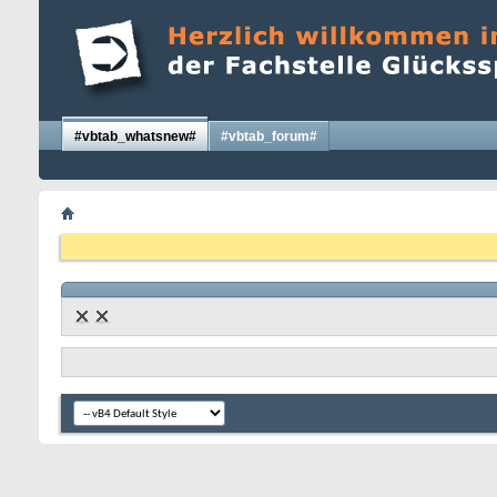
#vbtab_whatsnew#
#vbtab_forum#