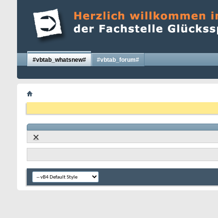
#vbtab_whatsnew#
#vbtab_forum#