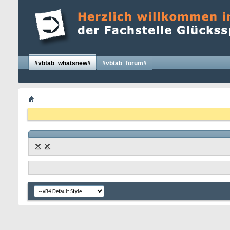
#vbtab_whatsnew#
#vbtab_forum#