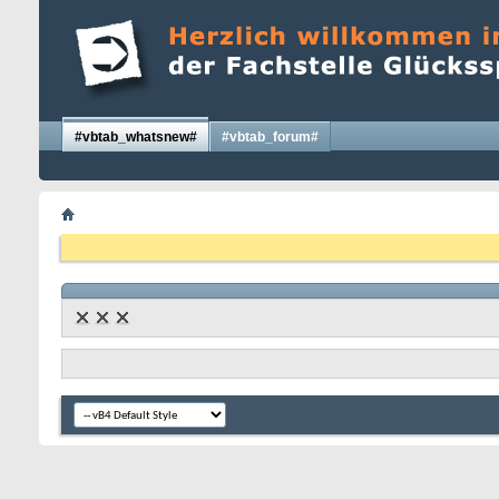
#vbtab_whatsnew#
#vbtab_forum#