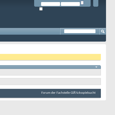
Forum der Fachstelle GlÃ¼cksspielsucht