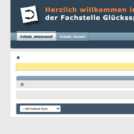
#vbtab_whatsnew#
#vbtab_forum#