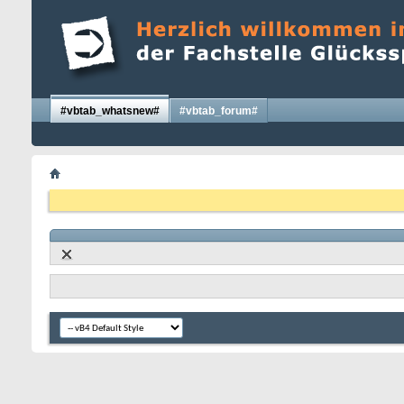
#vbtab_whatsnew#
#vbtab_forum#