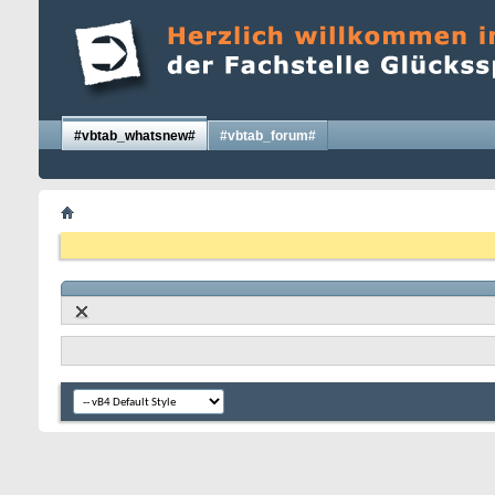
#vbtab_whatsnew#
#vbtab_forum#