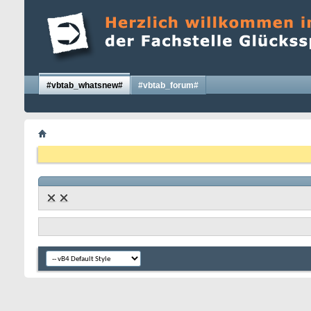
#vbtab_whatsnew#
#vbtab_forum#