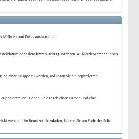
en fÃ¼hren und Fotos austauschen.
Erstelldatum oder dem letzten Beitrag sortieren. AuÃŸerdem stehen Ihnen
glied einer Gruppe zu werden, mÃ¼ssen Sie ein registrierter,
e Gruppe erstellen'. Geben Sie danach einen Namen und eine
kt werden. Um Benutzer einzuladen, klicken Sie am Ende der Seite