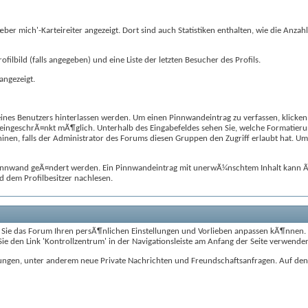
ber mich'-Karteireiter angezeigt. Dort sind auch Statistiken enthalten, wie die Anza
rofilbild (falls angegeben) und eine Liste der letzten Besucher des Profils.
angezeigt.
nes Benutzers hinterlassen werden. Um einen Pinnwandeintrag zu verfassen, klicken 
eingeschrÃ¤nkt mÃ¶glich. Unterhalb des Eingabefeldes sehen Sie, welche Formatierun
nen, falls der Administrator des Forums diesen Gruppen den Zugriff erlaubt hat. Um
nwand geÃ¤ndert werden. Ein Pinnwandeintrag mit unerwÃ¼nschtem Inhalt kann Ã¼
 dem Profilbesitzer nachlesen.
em Sie das Forum Ihren persÃ¶nlichen Einstellungen und Vorlieben anpassen kÃ¶nne
Sie den Link 'Kontrollzentrum' in der Navigationsleiste am Anfang der Seite verwende
igungen, unter anderem neue Private Nachrichten und Freundschaftsanfragen. Auf den