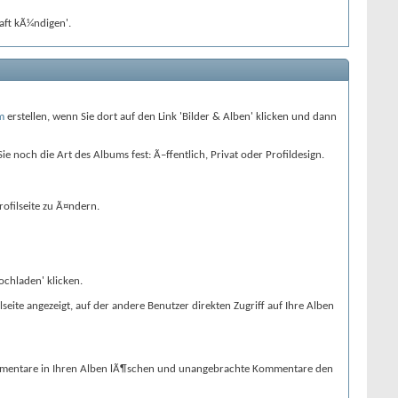
aft kÃ¼ndigen'.
m
erstellen, wenn Sie dort auf den Link 'Bilder & Alben' klicken und dann
 noch die Art des Albums fest: Ã–ffentlich, Privat oder Profildesign.
rofilseite zu Ã¤ndern.
ochladen' klicken.
seite angezeigt, auf der andere Benutzer direkten Zugriff auf Ihre Alben
mmentare in Ihren Alben lÃ¶schen und unangebrachte Kommentare den