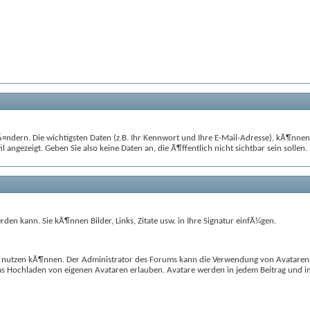
¤ndern. Die wichtigsten Daten (z.B. Ihr Kennwort und Ihre E-Mail-Adresse), kÃ¶nnen 
l angezeigt. Geben Sie also keine Daten an, die Ã¶ffentlich nicht sichtbar sein sollen.
erden kann. Sie kÃ¶nnen Bilder, Links, Zitate usw. in Ihre Signatur einfÃ¼gen.
m nutzen kÃ¶nnen. Der Administrator des Forums kann die Verwendung von Avataren f
s Hochladen von eigenen Avataren erlauben. Avatare werden in jedem Beitrag und im 