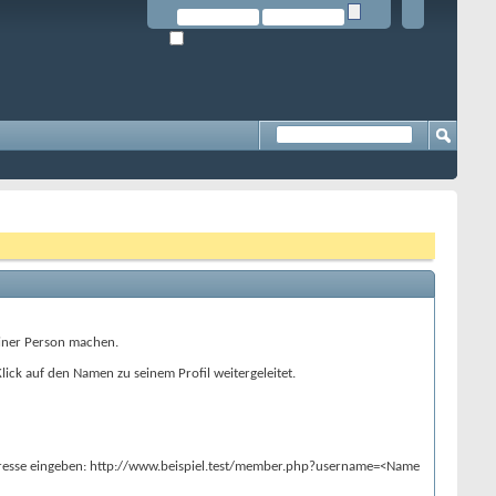
einer Person machen.
ick auf den Namen zu seinem Profil weitergeleitet.
etadresse eingeben: http://www.beispiel.test/member.php?username=<Name