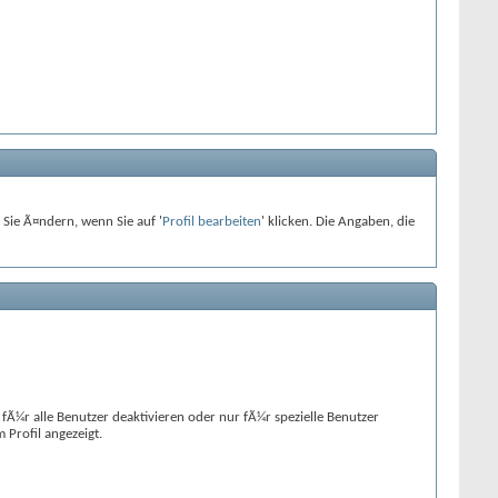
Sie Ã¤ndern, wenn Sie auf '
Profil bearbeiten
' klicken. Die Angaben, die
Ã¼r alle Benutzer deaktivieren oder nur fÃ¼r spezielle Benutzer
Profil angezeigt.