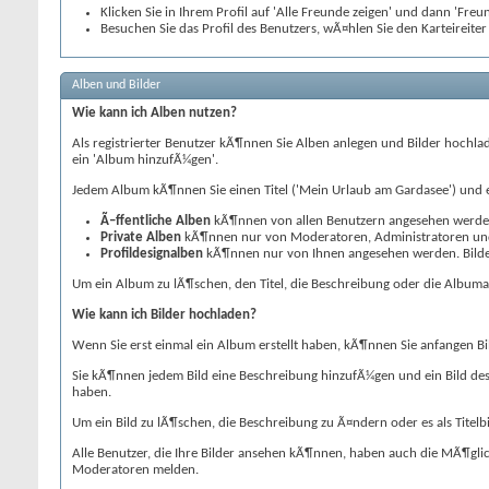
Klicken Sie in Ihrem Profil auf 'Alle Freunde zeigen' und dann 'F
Besuchen Sie das Profil des Benutzers, wÃ¤hlen Sie den Karteireite
Alben und Bilder
Wie kann ich Alben nutzen?
Als registrierter Benutzer kÃ¶nnen Sie Alben anlegen und Bilder hochlade
ein 'Album hinzufÃ¼gen'.
Jedem Album kÃ¶nnen Sie einen Titel ('Mein Urlaub am Gardasee') und ein
Ã–ffentliche Alben
kÃ¶nnen von allen Benutzern angesehen werde
Private Alben
kÃ¶nnen nur von Moderatoren, Administratoren un
Profildesignalben
kÃ¶nnen nur von Ihnen angesehen werden. Bilde
Um ein Album zu lÃ¶schen, den Titel, die Beschreibung oder die Albumar
Wie kann ich Bilder hochladen?
Wenn Sie erst einmal ein Album erstellt haben, kÃ¶nnen Sie anfangen Bi
Sie kÃ¶nnen jedem Bild eine Beschreibung hinzufÃ¼gen und ein Bild des Al
haben.
Um ein Bild zu lÃ¶schen, die Beschreibung zu Ã¤ndern oder es als Titelbi
Alle Benutzer, die Ihre Bilder ansehen kÃ¶nnen, haben auch die MÃ¶gli
Moderatoren melden.