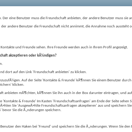
rn. Der eine Benutzer muss die Freundschaft anbieten, der andere Benutzer muss sie
 wenn der andere Benutzer die Freundschaft nicht annimmt, die Annahme noch aussteht
e Kontakte und Freunde sehen. Ihre Freunde werden auch in Ihrem Profil angezeigt.
schaft akzeptieren oder kÃ¼ndigen?
n.
und dort auf den Link 'Freundschaft anbieten' zu klicken.
 hinzuzufÃ¼gen. Auf der Seite 'Kontakte & Freunde' kÃ¶nnen Sie einem Benutzer durch 
ichern' klicken.
t anbieten mÃ¶chten, kÃ¶nnen Sie ihn auch in der Box darunter eintragen, und auf
'Kontakte & Freunde' Im Kasten 'Freundschaftsanfragen' am Ende der Seite sehen Sie
Ã¤hlen Sie 'AusgewÃ¤hlte Freundschaftsanfragen akzeptieren' aus und speichern Sie
 bevor Sie die Ã„nderungen speichern.
en Benutzer den Haken bei 'Freund' und speichern Sie die Ã„nderungen. Wenn Sie den