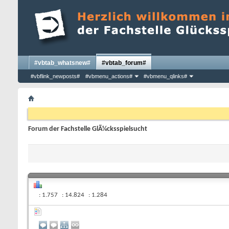
#vbtab_whatsnew#
#vbtab_forum#
#vbflink_newposts#
#vbmenu_actions#
#vbmenu_qlinks#
Forum der Fachstelle GlÃ¼cksspielsucht
1.757
14.824
1.284