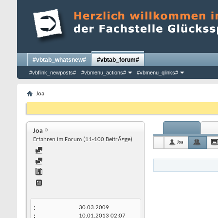
#vbtab_whatsnew#
#vbtab_forum#
#vbflink_newposts#
#vbmenu_actions#
#vbmenu_qlinks#
Joa
Joa
Erfahren im Forum (11-100 BeitrÃ¤ge)
Joa
30.03.2009
10.01.2013
02:07