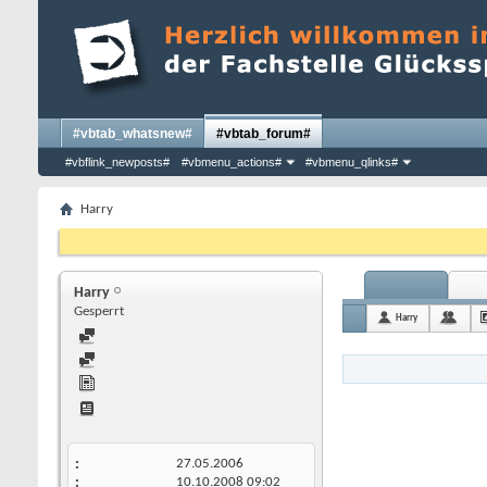
#vbtab_whatsnew#
#vbtab_forum#
#vbflink_newposts#
#vbmenu_actions#
#vbmenu_qlinks#
Harry
Harry
Gesperrt
Harry
27.05.2006
10.10.2008
09:02